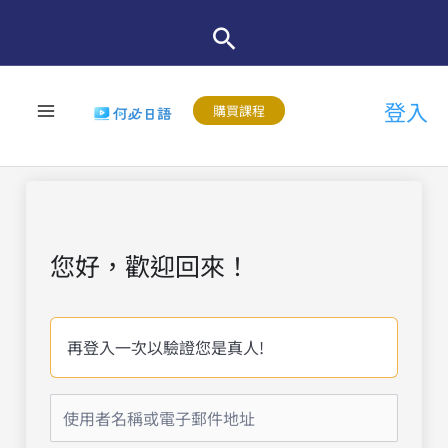
跳
至
主
登入
要
購買課程
內
容
您好，歡迎回來！
再登入一次以驗證您是真人!