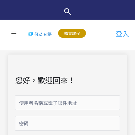
跳
至
主
登入
要
購買課程
內
容
您好，歡迎回來！