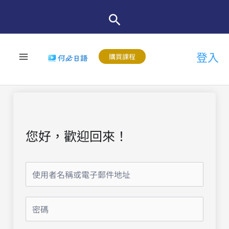
跳
至
主
登入
要
購買課程
內
容
您好，歡迎回來！