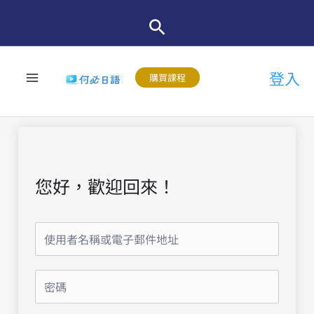
跳
至
主
登入
要
購買課程
內
容
您好，歡迎回來！