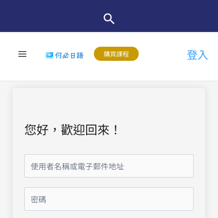
跳
至
主
登入
要
購買課程
內
容
您好，歡迎回來！