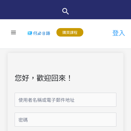
跳
至
主
登入
要
購買課程
內
容
您好，歡迎回來！