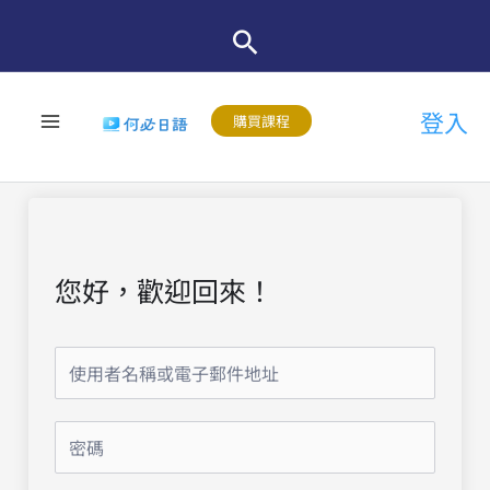
跳
至
主
登入
要
購買課程
內
容
您好，歡迎回來！