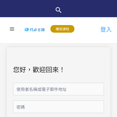
跳
至
主
登入
要
購買課程
內
容
您好，歡迎回來！