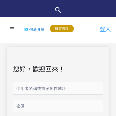
跳
至
主
登入
要
購買課程
內
容
您好，歡迎回來！