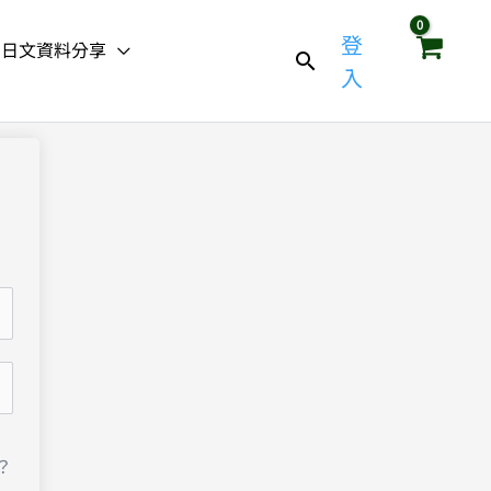
登
日文資料分享
入
？