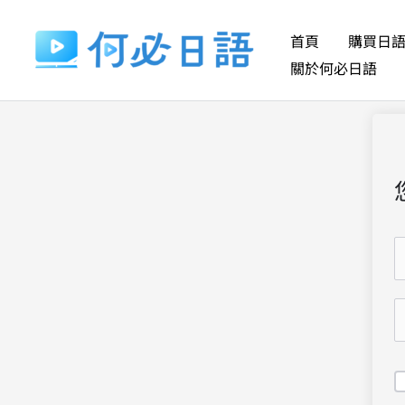
跳
至
首頁
購買日
主
關於何必日語
要
內
容