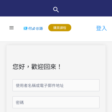
跳
至
主
登入
要
購買課程
內
容
您好，歡迎回來！