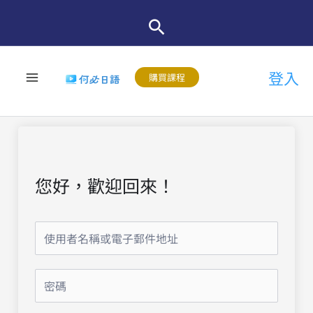
跳
至
主
登入
要
購買課程
內
容
您好，歡迎回來！