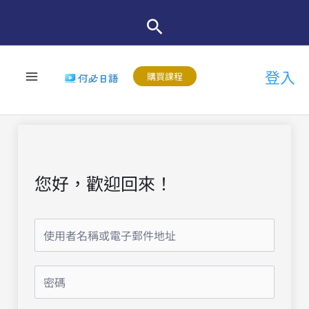
跳
至
主
登入
要
購買課程
內
容
您好，歡迎回來！