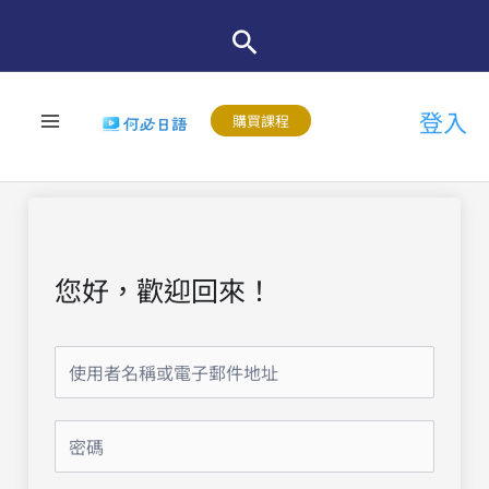
跳
至
主
登入
要
購買課程
內
容
您好，歡迎回來！