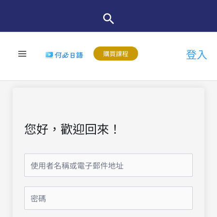
跳
至
主
登入
要
購買課程
內
容
您好，歡迎回來！