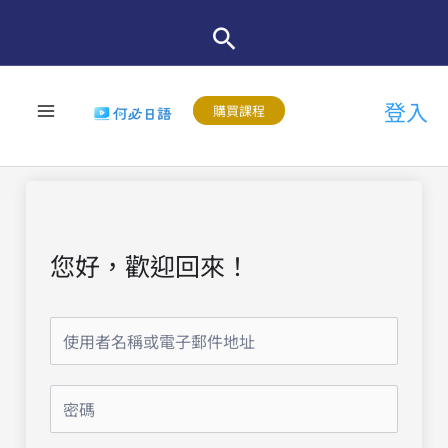
跳
至
主
登入
要
購買課程
內
容
您好，歡迎回來！