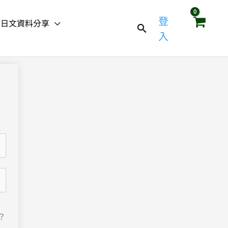
登
日文資料分享
入
？