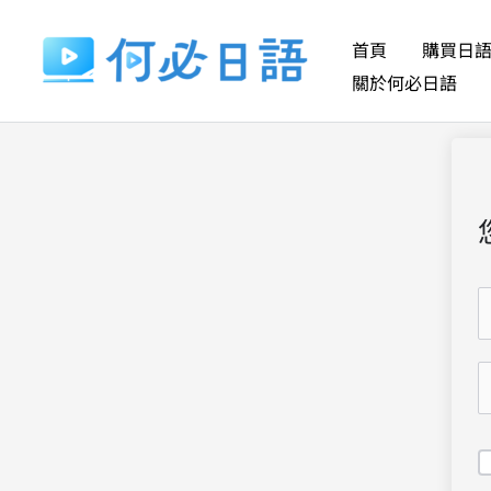
跳
至
首頁
購買日
主
關於何必日語
要
內
容