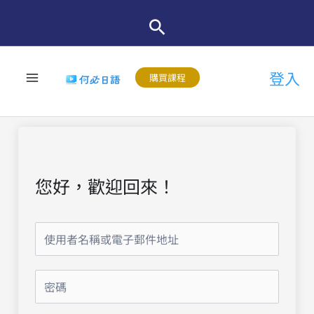
跳
至
主
登入
要
購買課程
內
容
您好，歡迎回來！