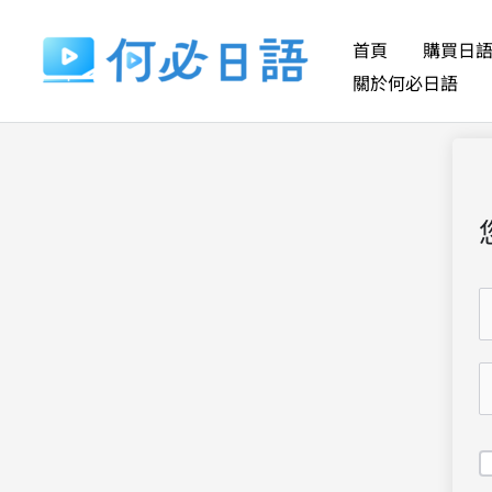
跳
至
首頁
購買日
主
關於何必日語
要
內
容