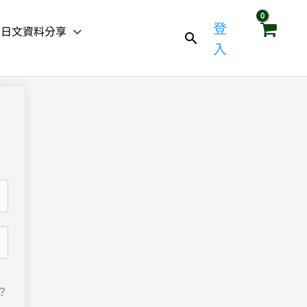
登
日文資料分享
入
？