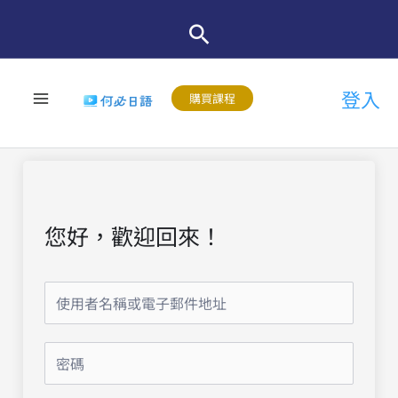
跳
至
主
登入
要
購買課程
內
容
您好，歡迎回來！