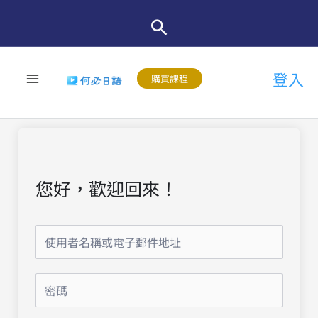
跳
至
主
登入
要
購買課程
內
容
您好，歡迎回來！