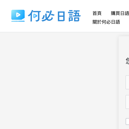
跳
至
首頁
購買日
主
關於何必日語
要
內
容