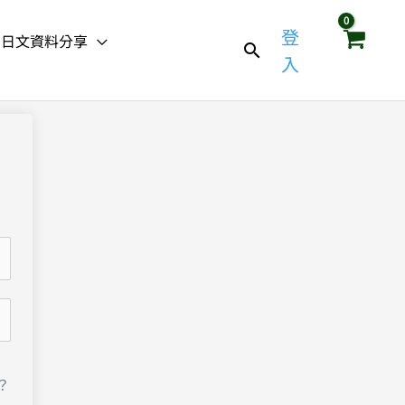
登
日文資料分享
入
？