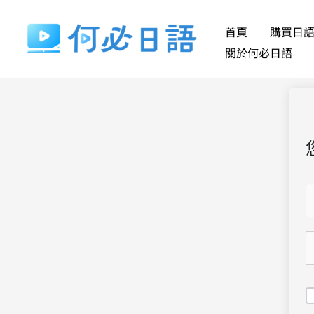
跳
至
首頁
購買日
主
關於何必日語
要
內
容