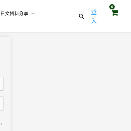
登
日文資料分享
入
？