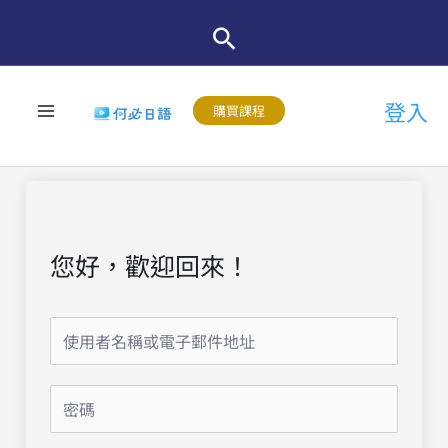
跳
至
主
登入
要
購買課程
內
容
您好，歡迎回來！