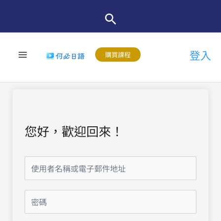
跳
至
主
登入
要
購買課程
內
容
您好，歡迎回來！