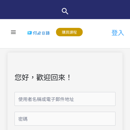
跳
至
主
登入
要
購買課程
內
容
您好，歡迎回來！