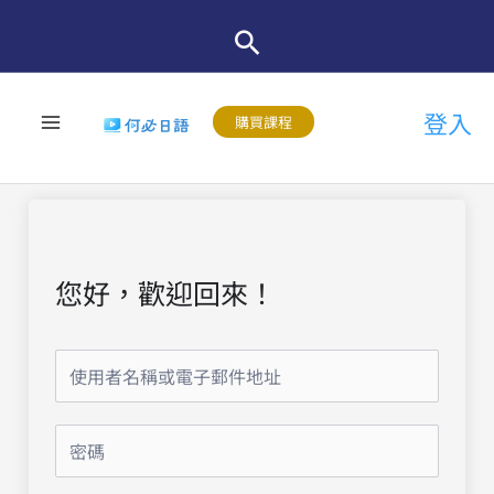
跳
至
主
登入
要
購買課程
內
容
您好，歡迎回來！