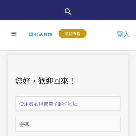
跳
至
主
登入
要
購買課程
內
容
您好，歡迎回來！