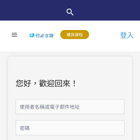
跳
至
主
登入
要
購買課程
內
容
您好，歡迎回來！