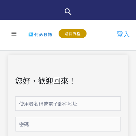
跳
至
主
登入
要
購買課程
內
容
您好，歡迎回來！