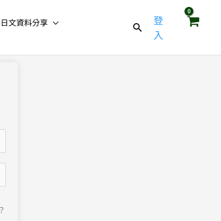
登
日文資料分享
入
？