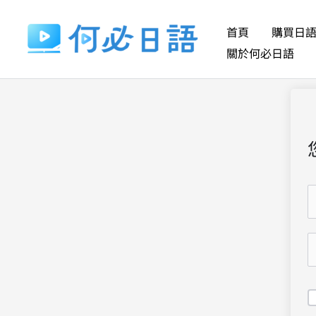
跳
至
首頁
購買日
主
關於何必日語
要
內
容