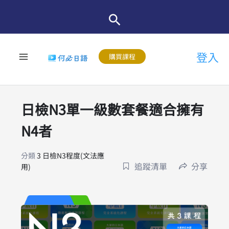
跳
至
主
登入
要
購買課程
內
容
日檢N3單一級數套餐適合擁有
N4者
分類
3 日檢N3程度(文法應
追蹤清單
分享
用)