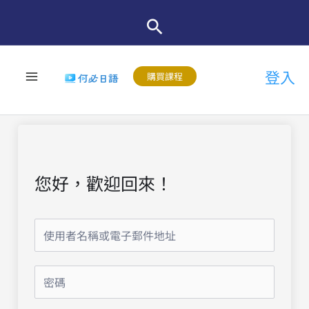
跳
至
主
登入
要
購買課程
內
容
您好，歡迎回來！