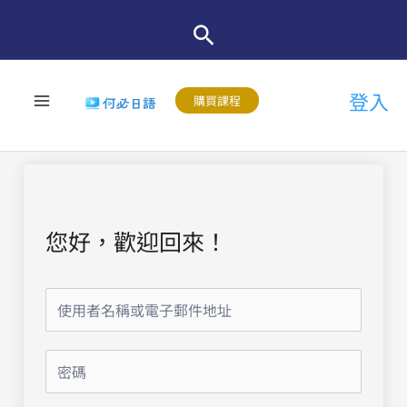
跳
至
主
登入
要
購買課程
內
容
您好，歡迎回來！