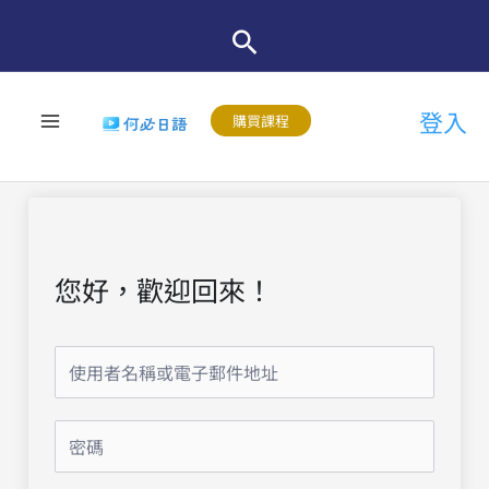
跳
至
主
登入
要
購買課程
內
容
您好，歡迎回來！