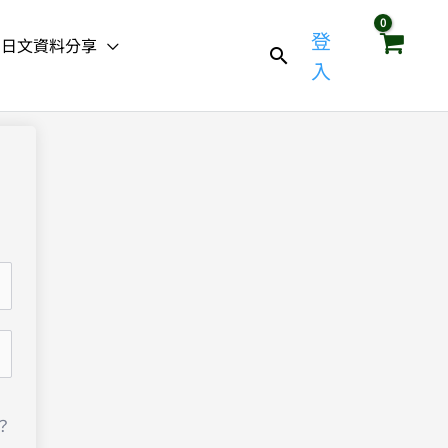
登
日文資料分享
入
？