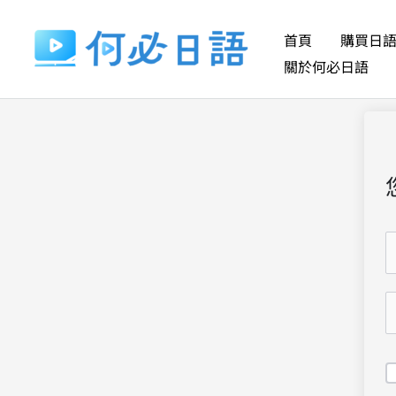
跳
至
首頁
購買日
主
關於何必日語
要
內
容