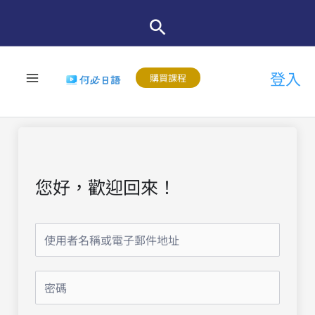
跳
至
主
登入
要
購買課程
內
容
您好，歡迎回來！