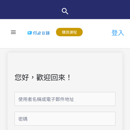
跳
至
主
登入
要
購買課程
內
容
您好，歡迎回來！