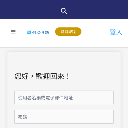
跳
至
主
登入
要
購買課程
內
容
您好，歡迎回來！