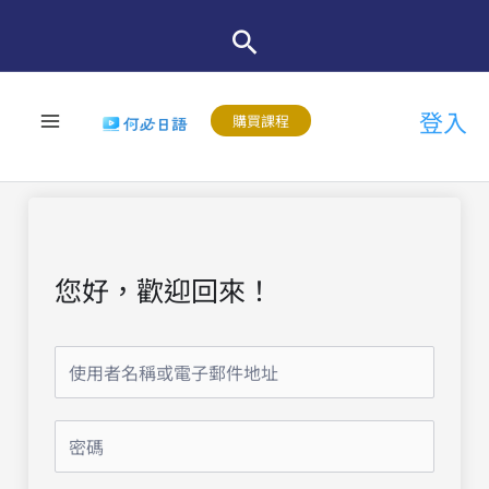
跳
至
主
登入
要
購買課程
內
容
您好，歡迎回來！