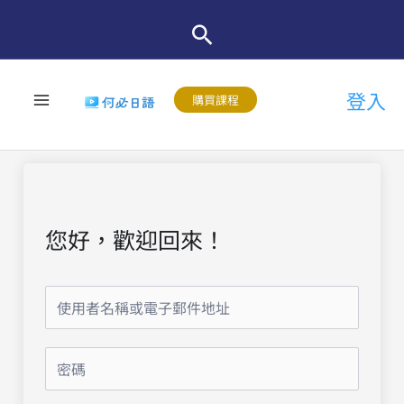
跳
至
主
登入
要
購買課程
內
容
您好，歡迎回來！