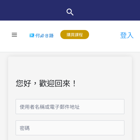
跳
至
主
登入
要
購買課程
內
容
您好，歡迎回來！