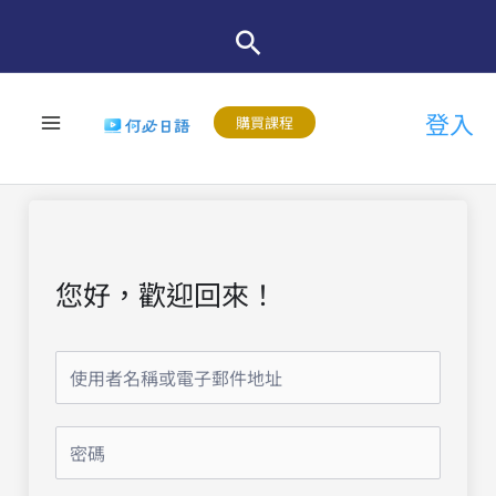
跳
至
主
登入
要
購買課程
內
容
您好，歡迎回來！