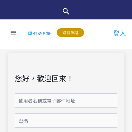
跳
至
主
登入
要
購買課程
內
容
您好，歡迎回來！