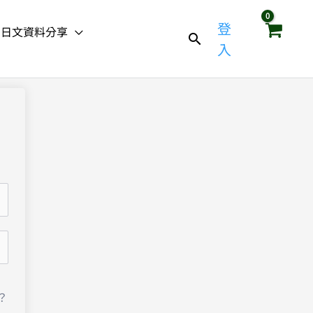
登
日文資料分享
入
？