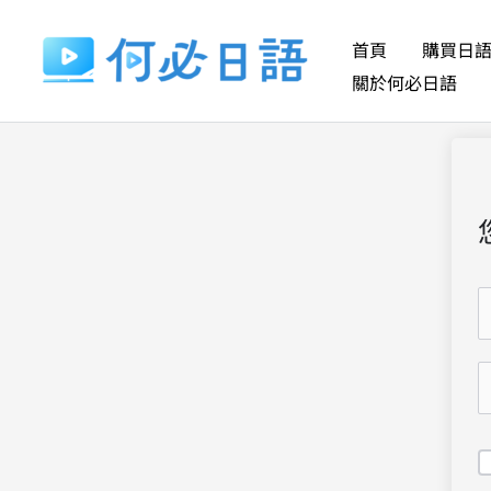
跳
至
首頁
購買日
主
關於何必日語
要
內
容