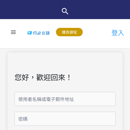
跳
至
主
登入
要
購買課程
內
容
您好，歡迎回來！