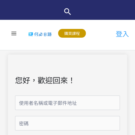
跳
至
主
登入
要
購買課程
內
容
您好，歡迎回來！