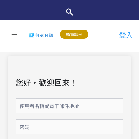
跳
至
主
登入
要
購買課程
內
容
您好，歡迎回來！