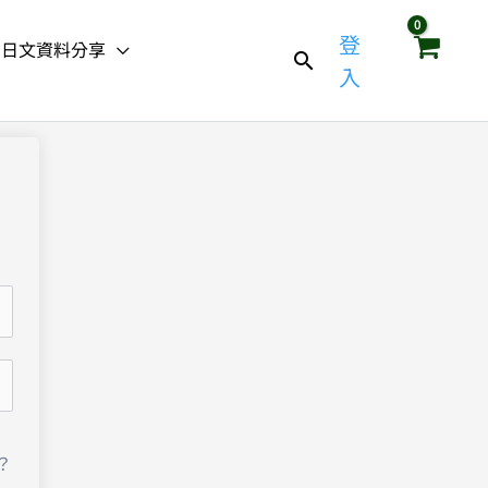
登
日文資料分享
入
？