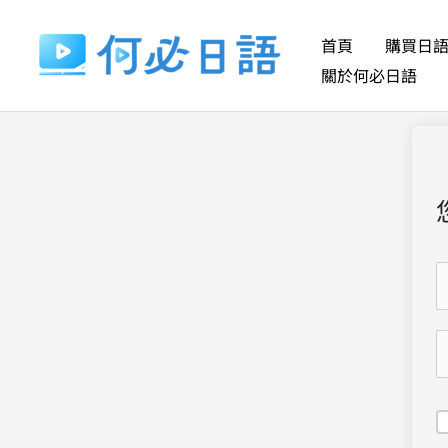
跳
至
首頁
購買日
主
關於何必日語
要
內
容