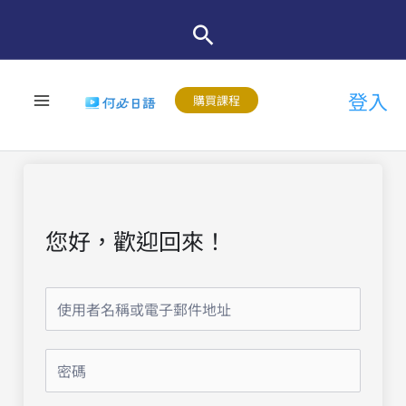
跳
至
主
登入
要
購買課程
內
容
您好，歡迎回來！